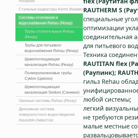
flex (Раутитан ф
Holzplast
RAUTHERM S (Рау
Стальные радиаторы Kermi (Керми)
специальные угол
Системы отопления и
водоснабжения Rehau (Рехау)
оптимизации укла
Трубы отопительные Rehau
соединительная а
(Рехау):
для питьевого во
Трубы для питьевого
водоснабжения Rehau (Рехау):
Техника соедине
Шумопоглощающая
RAUTITAN flex (Р
канализация Rehau (Рехау)
(Раупинк); RAUTH
Полипропиленовые трубы
Cyklon (Циклон)
гильз Rehau обла
Шумопоглащающая
унифицированное,
канализация Sinikon (Синикон)
любой системы;
Оконные системы Rehau (Рехау)
легкий визуальны
Дренажная система
поверхностного водоотведения
не требуются рез
Aquastok (Аквасток)
малые местные соп
развальцовываетс