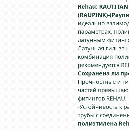
Rehau:
RAUTITAN 
(RAUPINK)-(Рауп
идеально взаимод
параметрах. Поли
латунным фитинго
Латунная гильза 
комбинация полим
рекомендуется RE
Сохранена ли пр
Прочностные и г
частей превышают
фитингов REHAU.
-Устойчивость к 
трубы с соединени
полиэтилена Re