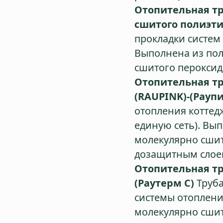
Отопительная тру
сшитого полиэт
прокладки систем
Выполнена из пол
сшитого пероксид
Отопительная тр
(RAUPINK)-(Рауп
отопления коттед
единую сеть). Вып
молекулярно сшит
дозащитным слое
Отопительная тр
(Раутерм С)
Труба
системы отоплени
молекулярно сшит