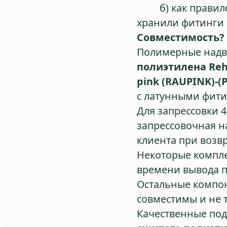
б) как правило,
хранили фитинги
Совместимость?
Полимерные над
полиэтилена Re
pink (RAUPINK)-(
с латунными фити
Для запрессовки 
запрессовочная на
клиента при возвр
Некоторые компле
времени вывода п
Остальные компон
совместимы и не 
Качественные по