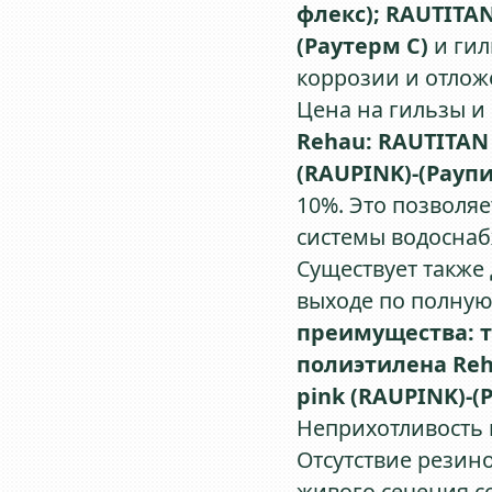
флекс); RAUTITAN
(Раутерм С)
и гил
коррозии и отлож
Цена на гильзы и
Rehau:
RAUTITAN 
(RAUPINK)-(Раупи
10%. Это позволя
системы водоснаб
Существует также
выходе по полную
преимущества:
т
полиэтилена Re
pink (RAUPINK)-(
Неприхотливость 
Отсутствие резин
живого сечения с