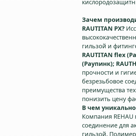
кислородозащитн
Зачем производи
RAUTITAN PX?
Исс
высококачествен
гильзой и фитин
RAUTITAN flex (Р
(Раупинк); RAUT
прочности и гиги
безрезьбовое соед
преимущества тех
понизить цену фа
В чем уникально
Компания REHAU п
соединение для а
гильзой. Полиме