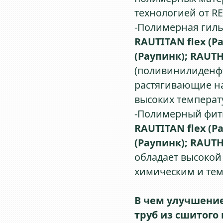
технологией от R
-Полимерная гил
RAUTITAN flex (Р
(Раупинк); RAUTH
(поливинилиденф
растягивающие на
высоких температ
-Полимерный фи
RAUTITAN flex (Р
(Раупинк); RAUTH
обладает высокой
химическим и тем
В чем улучшение
труб из сшитого