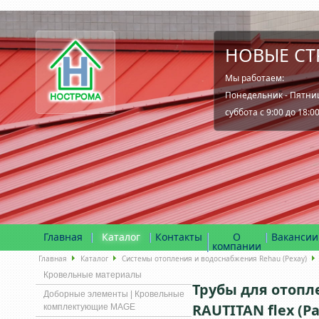
НОВЫЕ СТ
Мы работаем:
Понедельник - Пятница
суббота с 9:00 до 18:0
Главная
Каталог
Контакты
О
Вакансии
компании
Главная
Каталог
Системы отопления и водоснабжения Rehau (Рехау)
Кровельные материалы
Трубы для отопл
Доборные элементы | Кровельные
RAUTITAN flex (Р
комплектующие MAGE