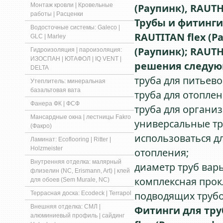
Монтаж кровли | Кровельные
(Раупинк), RAUTH
работы | Расценки
Трубы и фитинги
Водосточные системы: Galeco |
RAUTITAN flex (Р
GLC | Marley
(Раупинк); RAUTH
Гидроизоляция | пароизоляция:
ИЗОСПАН | ЮТАФОЛ | IQ VENT |
решения следую
DELTA
труба для питьево
Утеплитель: минеральная
базальтовая вата
труба для отоплен
Фанера ФК | ФСФ
труба для организ
Мансардные окна | лестницы Fakro
универсальные труб
(Факро)
использоваться д
Ламинат: Ecoflooring | Ritter |
Holzmeister
отопления;
Внутренняя отделка: малярный
диаметр труб варь
флизелин (NC, Erismann, Art) | клей
комплексная прок
для обоев (Sem Murale, NC)
подводящих труб
Террасная доска: Ecodeck | Terrapol
Внешняя отделка: СМЛ |
Фитинги для тру
алюминиевый профиль | сайдинг