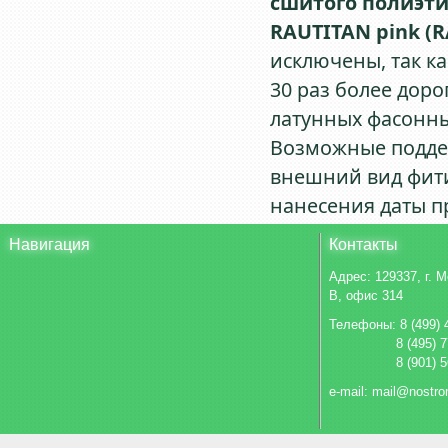
сшитого полиэти
RAUTITAN pink (R
исключены, так ка
30 раз более дор
латунных фасонны
Возможные поддел
внешний вид фити
нанесения даты п
Навигация
Контакты
Адрес:
129337, г. 
В, офис 314
Телефоны: 8 (499) 
8 (495) 
8 (901) 
e-mail: mail@nostro