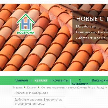
НОВЫЕ СТ
Мы работаем:
Понедельник - Пятница
суббота с 9:00 до 18:0
Главная
Каталог
Контакты
О
Вакансии
компании
Главная
Каталог
Системы отопления и водоснабжения Rehau (Рехау)
Кровельные материалы
Доборные элементы | Кровельные
комплектующие MAGE