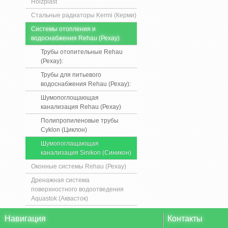
Holzplast
Стальные радиаторы Kermi (Керми)
Системы отопления и
водоснабжения Rehau (Рехау)
Трубы отопительные Rehau
(Рехау):
Трубы для питьевого
водоснабжения Rehau (Рехау):
Шумопоглощающая
канализация Rehau (Рехау)
Полипропиленовые трубы
Cyklon (Циклон)
Шумопоглащающая
канализация Sinikon (Синикон)
Оконные системы Rehau (Рехау)
Дренажная система
поверхностного водоотведения
Aquastok (Аквасток)
Навигация
Контакты